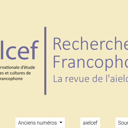
Anciens numéros
aielcef
Soum