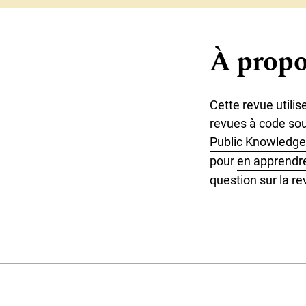
Menu principal
À propo
Cette revue utilis
revues à code sour
Public Knowledge
pour
en apprendre 
question sur la re